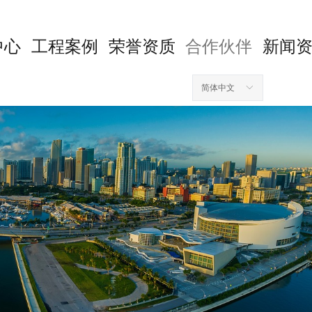
中心
工程案例
荣誉资质
合作伙伴
新闻
简体中文
ꀅ