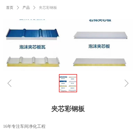
首页
ꄲ
产品
ꄲ
夹芯彩钢板
ꁆ
ꁇ
夹芯彩钢板
16年专注车间净化工程