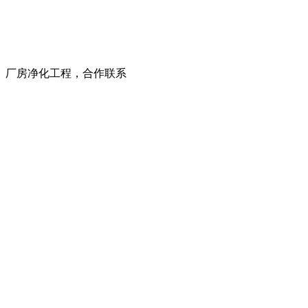
厂房净化工程，合作联系